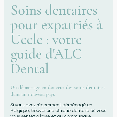
Soins dentaires
pour expatriés à
Prêt à Sourire ?
Uccle : votre
Prenez rendez-vous dès aujourd'hui et
profitez des soins personnalisés et de
guide d'ALC
l'expertise d'ALC Dental.
Dental
Un démarrage en douceur des soins dentaires
dans un nouveau pays
Si vous avez récemment déménagé en
Belgique, trouver une clinique dentaire où vous
vous sentez à l'aise et qui communique